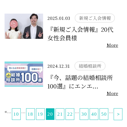
無料相談
2025.01.03
新規ご入会情報
お知らせ
『新規ご入会情報』20代
女性会員様
More
2024.12.31
結婚相談所
『今、話題の結婚相談所
100選』にエンエ...
More
«
...
...
...
...
10
18
19
20
21
22
30
40
50