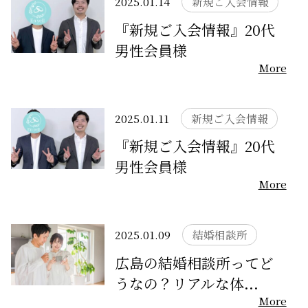
2025.01.14
新規ご入会情報
『新規ご入会情報』20代
サービスの特徴
男性会員様
More
ご成婚までの流れ
2025.01.11
新規ご入会情報
料金
『新規ご入会情報』20代
男性会員様
サービス比較
More
よくある質問
2025.01.09
結婚相談所
広島の結婚相談所ってど
代表挨拶
うなの？リアルな体...
More