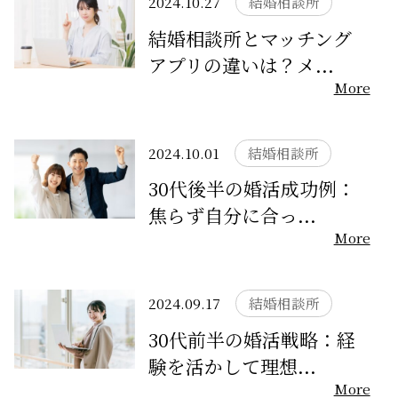
2024.10.27
結婚相談所
結婚相談所とマッチング
サービスの特徴
アプリの違いは？メ...
More
ご成婚までの流れ
2024.10.01
結婚相談所
料金
30代後半の婚活成功例：
焦らず自分に合っ...
サービス比較
More
よくある質問
2024.09.17
結婚相談所
30代前半の婚活戦略：経
代表挨拶
験を活かして理想...
More