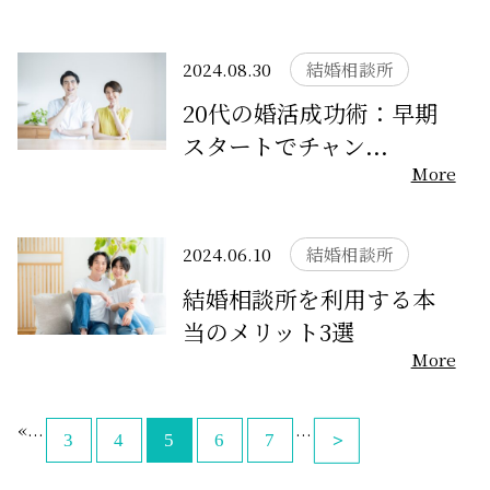
無料相談
2024.08.30
結婚相談所
お知らせ
20代の婚活成功術：早期
スタートでチャン...
More
2024.06.10
結婚相談所
結婚相談所を利用する本
当のメリット3選
More
«
...
...
3
4
5
6
7