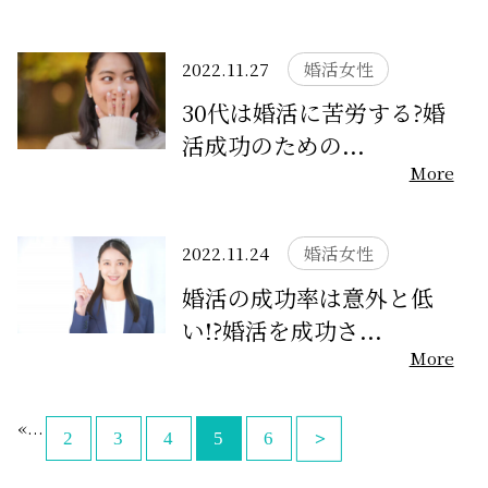
無料相談
2022.11.27
婚活女性
お知らせ
30代は婚活に苦労する?婚
活成功のための...
More
2022.11.24
婚活女性
婚活の成功率は意外と低
い!?婚活を成功さ...
More
«
...
2
3
4
5
6