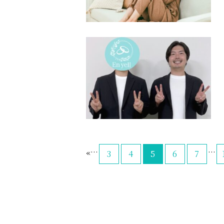
...
...
«
3
4
5
6
7