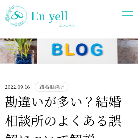
082-909-2380
無料相談応募フォーム
2022.09.16
結婚相談所
勘違いが多い？結婚
HOME
相談所のよくある誤
Blog