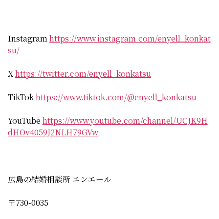
Instagram
https://www.instagram.com/enyell_konkat
su/
X
https://twitter.com/enyell_konkatsu
TikTok
https://www.tiktok.com/@enyell_konkatsu
YouTube
https://www.youtube.com/channel/UCJK9H
dHOv4059J2NLH79GVw
広島の結婚相談所 エンエール
〒730-0035