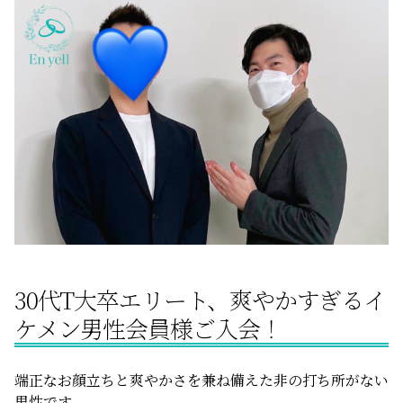
サービスの特徴
ご成婚までの流れ
料金
サービス比較
30代T大卒エリート、爽やかすぎるイ
よくある質問
ケメン男性会員様ご入会！
代表挨拶
端正なお顔立ちと爽やかさを兼ね備えた非の打ち所がない
男性です。