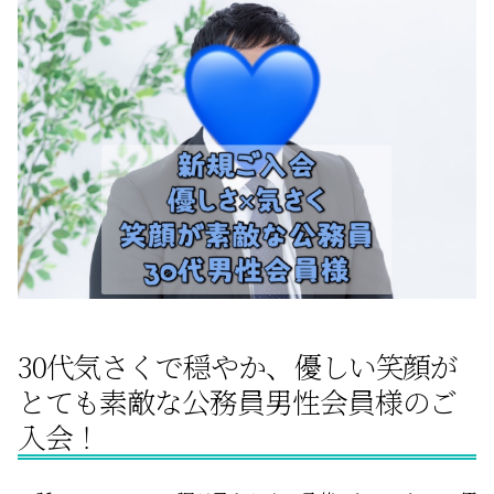
サービスの特徴
ご成婚までの流れ
料金
サービス比較
30代気さくで穏やか、優しい笑顔が
よくある質問
とても素敵な公務員男性会員様のご
入会！
代表挨拶