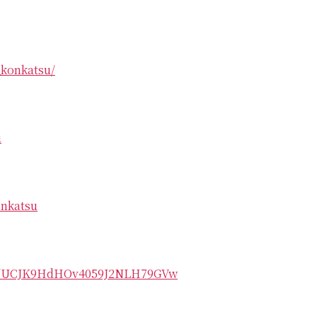
_konkatsu/
u
onkatsu
el/UCJK9HdHOv4059J2NLH79GVw