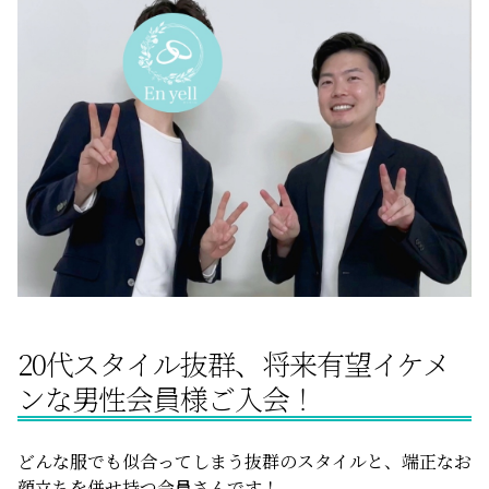
サービスの特徴
ご成婚までの流れ
料金
サービス比較
20代スタイル抜群、将来有望イケメ
よくある質問
ンな男性会員様ご入会！
代表挨拶
どんな服でも似合ってしまう抜群のスタイルと、端正なお
顔立ちを併せ持つ会員さんです！