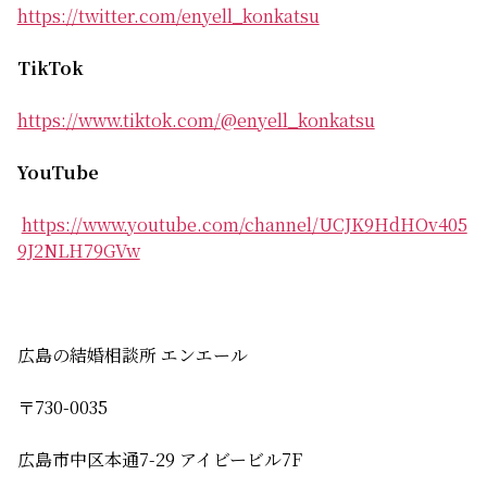
https://twitter.com/enyell_konkatsu
TikTok
https://www.tiktok.com/@enyell_konkatsu
YouTube
https://www.youtube.com/channel/UCJK9HdHOv405
9J2NLH79GVw
広島の結婚相談所 エンエール
〒730-0035
広島市中区本通7-29 アイビービル7F