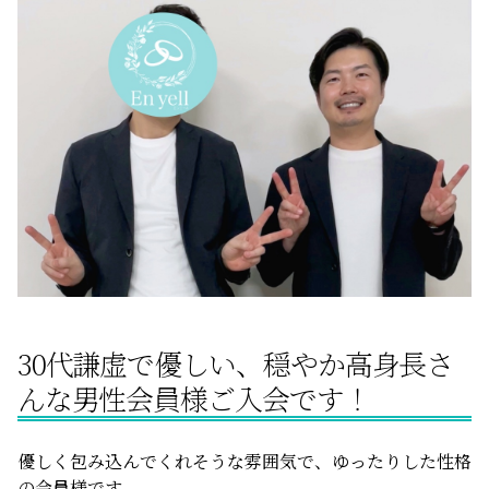
サービスの特徴
ご成婚までの流れ
料金
サービス比較
30代謙虚で優しい、穏やか高身長さ
よくある質問
んな男性会員様ご入会です！
代表挨拶
優しく包み込んでくれそうな雰囲気で、ゆったりした性格
の会員様です。