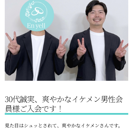
サービスの特徴
ご成婚までの流れ
料金
サービス比較
30代誠実、爽やかなイケメン男性会
よくある質問
員様ご入会です！
代表挨拶
見た目はシュッとされて、爽やかなイケメンさんです。