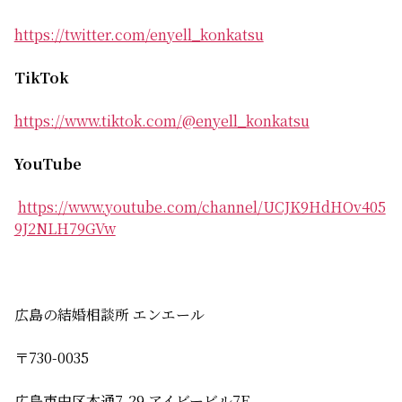
https://twitter.com/enyell_konkatsu
TikTok
https://www.tiktok.com/@enyell_konkatsu
YouTube
https://www.youtube.com/channel/UCJK9HdHOv405
9J2NLH79GVw
広島の結婚相談所 エンエール
〒730-0035
広島市中区本通7-29 アイビービル7F