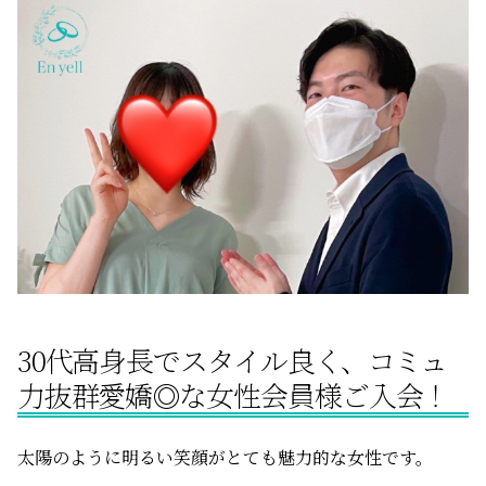
サービスの特徴
ご成婚までの流れ
料金
サービス比較
30代高身長でスタイル良く、コミュ
よくある質問
力抜群愛嬌◎な女性会員様ご入会！
代表挨拶
太陽のように明るい笑顔がとても魅力的な女性です。