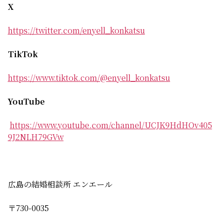
X
https://twitter.com/enyell_konkatsu
TikTok
https://www.tiktok.com/@enyell_konkatsu
YouTube
https://www.youtube.com/channel/UCJK9HdHOv405
9J2NLH79GVw
広島の結婚相談所 エンエール
〒730-0035