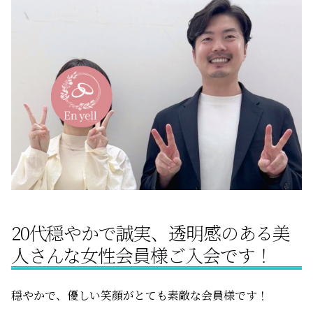
サービスの特徴
ご成婚までの流れ
料金
サービス比較
20代穏やかで誠実、透明感のある美
よくある質問
人さんな女性会員様ご入会です！
代表挨拶
穏やかで、優しい笑顔がとても素敵な会員様です！