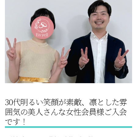
サービスの特徴
ご成婚までの流れ
料金
サービス比較
30代明るい笑顔が素敵、凛とした雰
よくある質問
囲気の美人さんな女性会員様ご入会
です！
代表挨拶