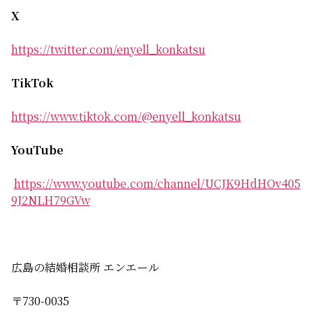
X
https://twitter.com/enyell_konkatsu
TikTok
https://www.tiktok.com/@enyell_konkatsu
YouTube
https://www.youtube.com/channel/UCJK9HdHOv405
9J2NLH79GVw
広島の結婚相談所 エンエール
〒730-0035