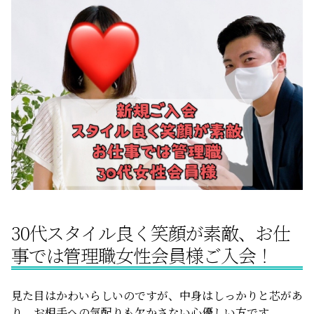
サービスの特徴
ご成婚までの流れ
料金
サービス比較
30代スタイル良く笑顔が素敵、お仕
よくある質問
事では管理職女性会員様ご入会！
代表挨拶
見た目はかわいらしいのですが、中身はしっかりと芯があ
り、お相手への気配りも欠かさない心優しい方です。