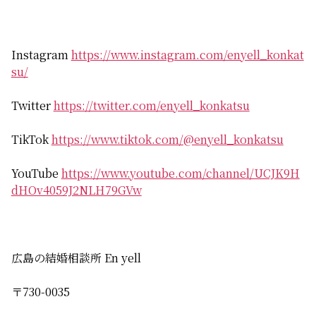
Instagram
https://www.instagram.com/enyell_konkat
su/
Twitter
https://twitter.com/enyell_konkatsu
TikTok
https://www.tiktok.com/@enyell_konkatsu
YouTube
https://www.youtube.com/channel/UCJK9H
dHOv4059J2NLH79GVw
広島の結婚相談所 En yell
〒730-0035