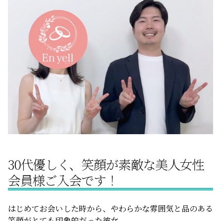
サービスの特徴
ご成婚までの流れ
料金
サービス比較
30代優しく、笑顔が素敵な美人女性
よくある質問
会員様ご入会です！
代表挨拶
はじめてお会いした時から、やわらかな雰囲気と品のある
笑顔がとても印象的だった彼女。