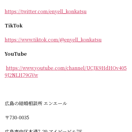
https://twitter.com/enyell_konkatsu
TikTok
https://www.tiktok.com/@enyell_konkatsu
YouTube
https://www.youtube.com/channel/UCJK9HdHOv405
9J2NLH79GVw
広島の結婚相談所 エンエール
〒730-0035
広島市中区本通7-29 アイビービル7F