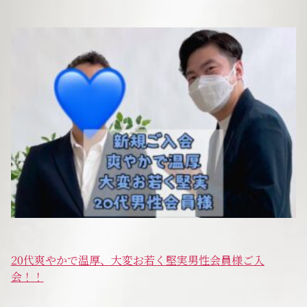
サービスの特徴
ご成婚までの流れ
料金
サービス比較
よくある質問
20代爽やかで温厚、大変お若く堅実男性会員様ご入
代表挨拶
会！！