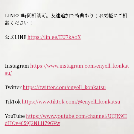
無料相談
LINE24時間相談可。友達追加で特典あり！お気軽にご相
談ください！
お知らせ
公式LINE
https://lin.ee/EU7kAoX
Instagram
https://www.instagram.com/enyell_konkat
su/
Twitter
https://twitter.com/enyell_konkatsu
TikTok
https://www.tiktok.com/@enyell_konkatsu
YouTube
https://www.youtube.com/channel/UCJK9H
dHOv4059J2NLH79GVw