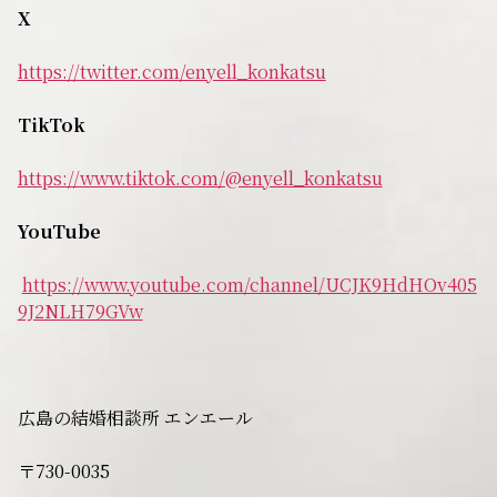
X
https://twitter.com/enyell_konkatsu
TikTok
https://www.tiktok.com/@enyell_konkatsu
YouTube
https://www.youtube.com/channel/UCJK9HdHOv405
9J2NLH79GVw
広島の結婚相談所 エンエール
〒730-0035