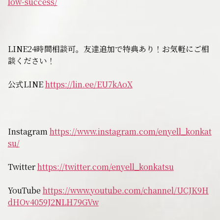
low-success/
無料相談
お知らせ
LINE24時間相談可。友達追加で特典あり！お気軽にご相
談ください！
公式LINE
https://lin.ee/EU7kAoX
Instagram
https://www.instagram.com/enyell_konkat
su/
Twitter
https://twitter.com/enyell_konkatsu
YouTube
https://www.youtube.com/channel/UCJK9H
dHOv4059J2NLH79GVw