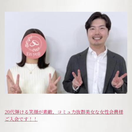
サービスの特徴
ご成婚までの流れ
料金
サービス比較
よくある質問
20代弾ける笑顔が素敵、コミュ力抜群美女な女性会員様
代表挨拶
ご入会です！！