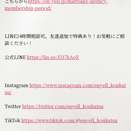
こちらから
https://en-yell.jp/marriage-agency-
無料相談
membership-period/
お知らせ
LINE24時間相談可。友達追加で特典あり！お気軽にご相
談ください！
公式LINE
https://lin.ee/EU7kAoX
Instagram
https://www.instagram.com/enyell_konkat
su/
Twitter
https://twitter.com/enyell_konkatsu
TikTok
https://www.tiktok.com/@enyell_konkatsu