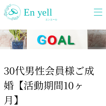
082-909-2380
無料相談応募フォーム
30代男性会員様ご成
婚【活動期間10ヶ
HOME
月】
Blog