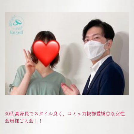
サービスの特徴
ご成婚までの流れ
料金
サービス比較
よくある質問
30代高身長でスタイル良く、コミュ力抜群愛嬌◎な女性
代表挨拶
会員様ご入会！！